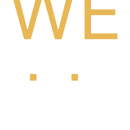
WE
LL