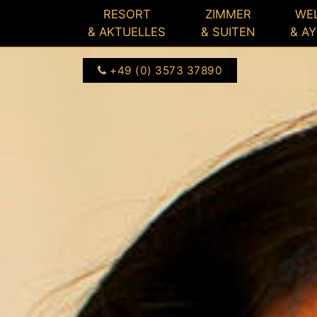
3573 37890
seeschloesschen.de
RESORT
ZIMMER
WE
& AKTUELLES
& SUITEN
& A
+49 (0) 3573 37890