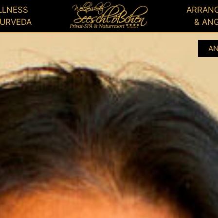
GUTSCHEIN
BUCHEN
LLNESS
ARRAN
YURVEDA
& AN
A