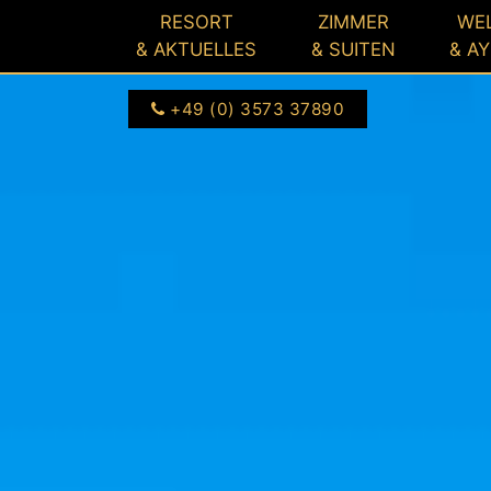
3573 37890
seeschloesschen.de
RESORT
ZIMMER
WE
& AKTUELLES
& SUITEN
& A
+49 (0) 3573 37890