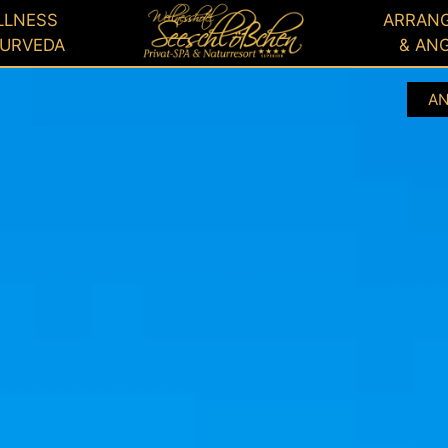
GUTSCHEIN
BUCHEN
LLNESS
ARRAN
YURVEDA
& AN
A