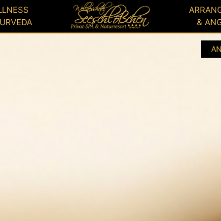
GUTSCHEIN
BUCHEN
LLNESS
ARRAN
YURVEDA
& AN
A