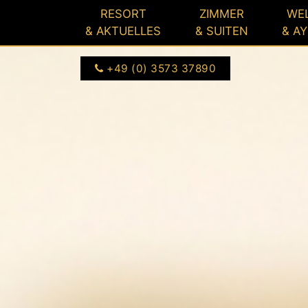
3573 37890
seeschloesschen.de
RESORT
ZIMMER
WE
& AKTUELLES
& SUITEN
& A
+49 (0) 3573 37890