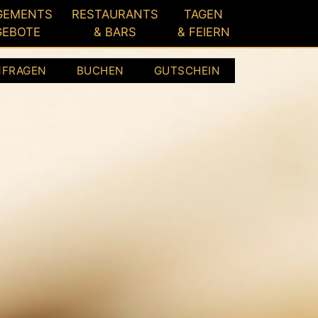
GEMENTS
RESTAURANTS
TAGEN
GEBOTE
& BARS
& FEIERN
NFRAGEN
BUCHEN
GUTSCHEIN